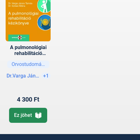
A pulmonológiai
rehabilitáció
kézikönyve
Orvostudományok
Dr.Varga János Tamás (szerk.)
+1
4 300 Ft
Ez jöhet