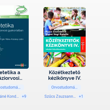
etetika a
Közétkeztető
áziorvosi
kézikönyve IV.
korlatban
vostudományok
Orvostudományok
áné Kondrát Ilona
+9
Szűcs Zsuzsanna Msc
+1