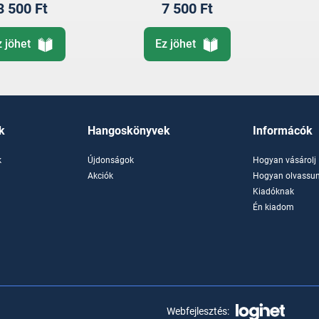
3 500 Ft
7 500 Ft
z jöhet
Ez jöhet
k
Hangoskönyvek
Informácók
k
Újdonságok
Hogyan vásárolj
k
Akciók
Hogyan olvassun
Kiadóknak
Én kiadom
Webfejlesztés: