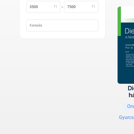
-
Ft
Ft
Di
h
gya
Or
Gyurcs