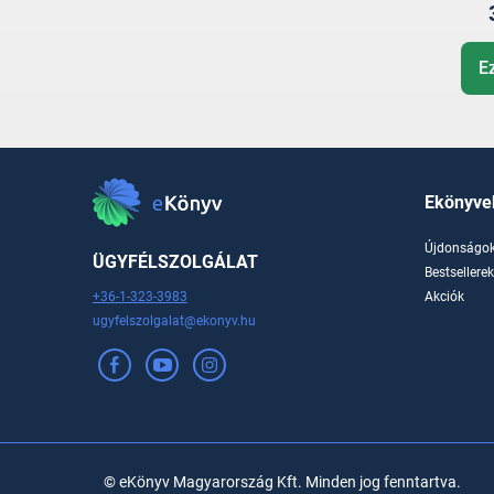
E
Ekönyve
Újdonságo
ÜGYFÉLSZOLGÁLAT
Bestsellere
+36-1-323-3983
Akciók
ugyfelszolgalat@ekonyv.hu
© eKönyv Magyarország Kft. Minden jog fenntartva.