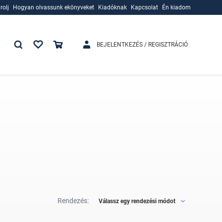
rolj
Hogyan olvassunk ekönyveket
Kiadóknak
Kapcsolat
Én kiadom
rolj
Hogyan olvassunk ekönyveket
Kiadóknak
BEJELENTKEZÉS / REGISZTRÁCIÓ
Rendezés:
Válassz egy rendezési módot