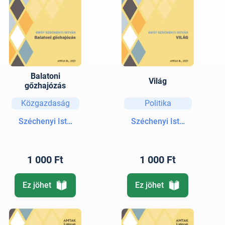
Balatoni
Világ
gőzhajózás
Közgazdaság
Politika
Széchenyi István gróf
Széchenyi István gróf
1 000 Ft
1 000 Ft
Ez jöhet
Ez jöhet