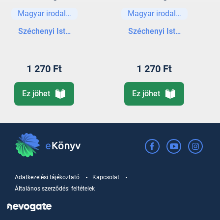
munkái II.
munkái I.
Magyar irodalom
Magyar irodalom
Széchenyi István gróf
Széchenyi István gróf
1 270 Ft
1 270 Ft
Ez jöhet
Ez jöhet
Adatkezelési tájékoztató
Kapcsolat
Általános szerződési feltételek