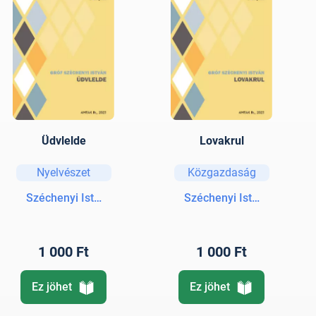
Üdvlelde
Lovakrul
Nyelvészet
Közgazdaság
Széchenyi István gróf
Széchenyi István gróf
1 000 Ft
1 000 Ft
Ez jöhet
Ez jöhet