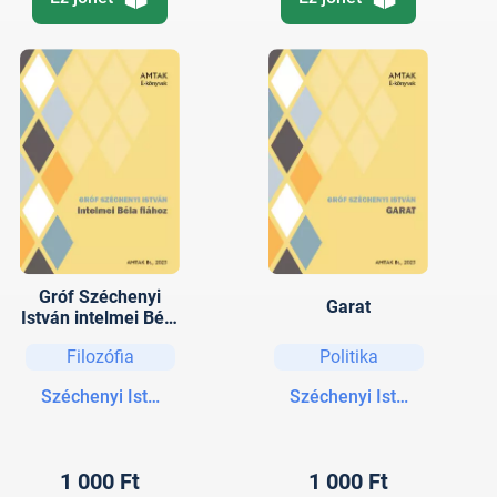
Gróf Széchenyi
Garat
István intelmei Béla
fiához
Filozófia
Politika
Széchenyi István gróf
Széchenyi István gróf
1 000 Ft
1 000 Ft