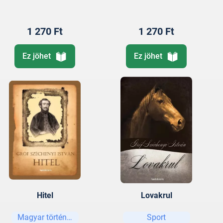
1 270 Ft
1 270 Ft
Ez jöhet
Ez jöhet
Hitel
Lovakrul
Magyar történelem
Sport