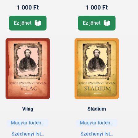
1 000 Ft
1 000 Ft
Ez jöhet
Ez jöhet
Világ
Stádium
Magyar történelem
Magyar történelem
Széchenyi István gróf
Széchenyi István gróf