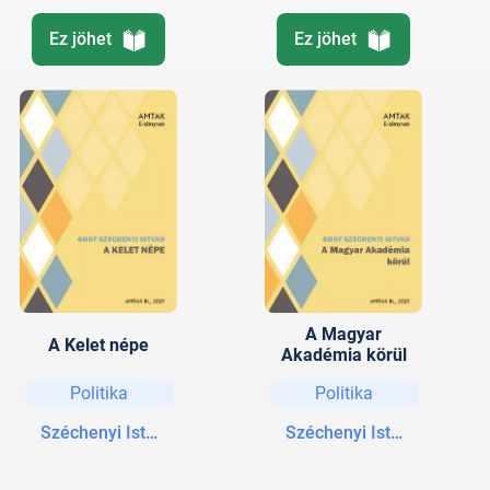
Ez jöhet
Ez jöhet
A Magyar
A Kelet népe
Akadémia körül
Politika
Politika
Széchenyi István gróf
Széchenyi István gróf