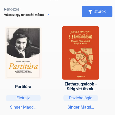
Rendezés:
Szűrők
Válassz egy rendezési módot
Élethazugságok -
Partitúra
Sírig vitt titkok,
amelyek átírják a
Életrajz
Pszichológia
múltat
Singer Magdolna
Singer Magdolna