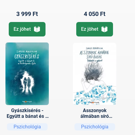
3 999 Ft
4 050 Ft
Ez jöhet
Ez jöhet
Gyászkisérés -
Asszonyok
Együtt a bánat és a
álmában síró
feldolgozás útján
babák-Történetek a
Pszichológia
Pszichológia
gyászról