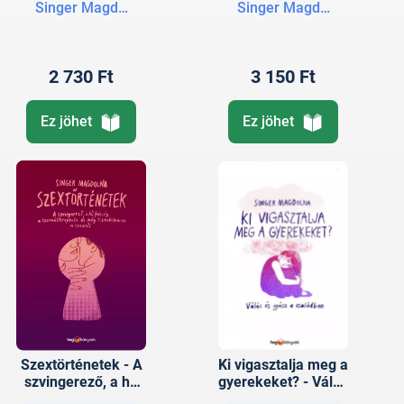
Singer Magdolna
Singer Magdolna
2 730 Ft
3 150 Ft
Ez jöhet
Ez jöhet
Szextörténetek - A
Ki vigasztalja meg a
szvingerező, a hű
gyerekeket? - Válás
feleség, a
és gyász a