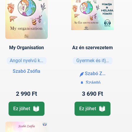
My Organisation
Az én szervezetem
Angol nyelvű könyvek
Gyermek és ifjúsági
Szabó Zsófia
Szabó Zsófia
Szántó Sándor
2 990 Ft
3 690 Ft
Ez jöhet
Ez jöhet