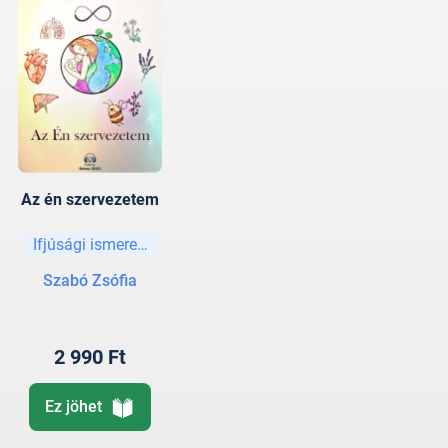
Az én szervezetem
Ifjúsági ismeretterjesztő
Szabó Zsófia
2 990 Ft
Ez jöhet