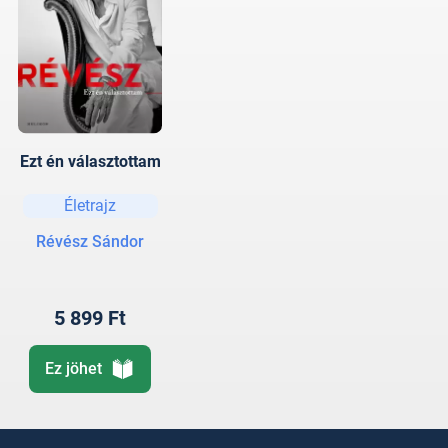
Ezt én választottam
Életrajz
Révész Sándor
5 899 Ft
Ez jöhet