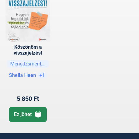
Köszönöm a
visszajelzést
Menedzsment, vezetési stratégiák
Sheila Heen
+1
5 850 Ft
Ez jöhet