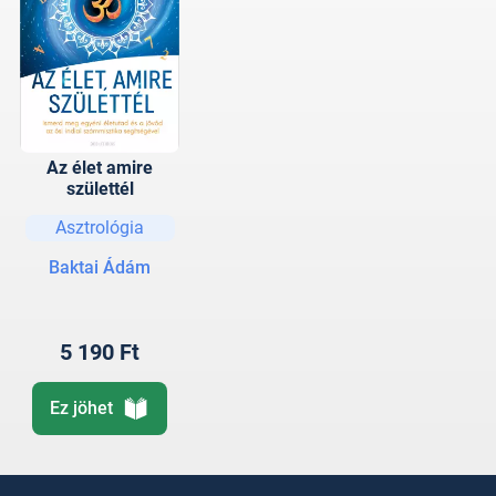
Az élet amire
születtél
Asztrológia
Baktai Ádám
5 190 Ft
Ez jöhet