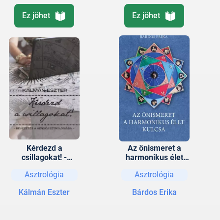
Ez jöhet
Ez jöhet
Kérdezd a
Az önismeret a
csillagokat! -
harmonikus élet
Bevezetés a
kulcsa -
Asztrológia
Asztrológia
kérdőasztrológiába
Asztrológiai
kézikönyv
Kálmán Eszter
Bárdos Erika