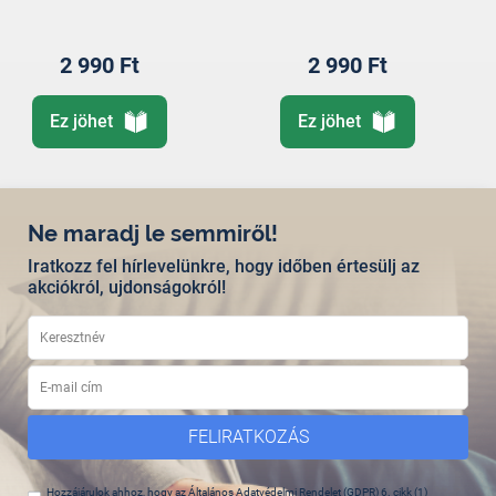
2 990 Ft
2 990 Ft
Ez jöhet
Ez jöhet
Ne maradj le semmiről!
Iratkozz fel hírlevelünkre, hogy időben értesülj az
akciókról, ujdonságokról!
FELIRATKOZÁS
Hozzájárulok ahhoz, hogy az Általános Adatvédelmi Rendelet (GDPR) 6. cikk (1)