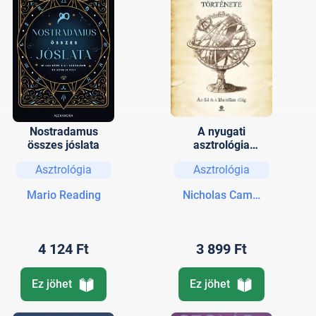
Nostradamus
A nyugati
összes jóslata
asztrológia
története
Asztrológia
Asztrológia
Mario Reading
Nicholas Campion
4 124 Ft
3 899 Ft
Ez jöhet
Ez jöhet