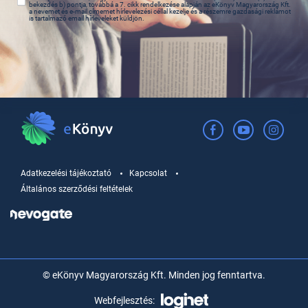
bekezdés b) pontja, továbbá a 7. cikk rendelkezése alapján az eKönyv Magyarország Kft.
a nevemet és e-mail címemet hírlevelezési céllal kezelje és a részemre gazdasági reklámot
is tartalmazó email hírleveleket küldjön.
Adatkezelési tájékoztató
Kapcsolat
Általános szerződési feltételek
© eKönyv Magyarország Kft. Minden jog fenntartva.
Webfejlesztés: