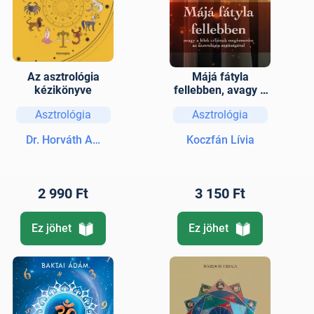
Az asztrológia
Májá fátyla
kézikönyve
fellebben, avagy a
lélek céljának
Asztrológia
Asztrológia
megismerése az
asztrológia
Dr. Horváth Andrea
Koczfán Lívia
segítségével
2 990 Ft
3 150 Ft
Ez jöhet
Ez jöhet