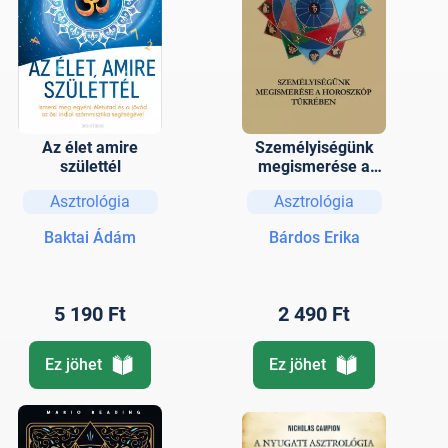
Az élet amire
Személyiségünk
születtél
megismerése a
horoszkóp
Asztrológia
Asztrológia
tükrében
Baktai Ádám
Bárdos Erika
5 190 Ft
2 490 Ft
Ez jöhet
Ez jöhet