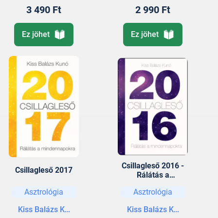
3 490 Ft
2 990 Ft
Ez jöhet
Ez jöhet
Csillagleső 2016 -
Csillagleső 2017
Rálátás a
mindennapokra
Asztrológia
Asztrológia
Kiss Balázs Kunó
Kiss Balázs Kunó