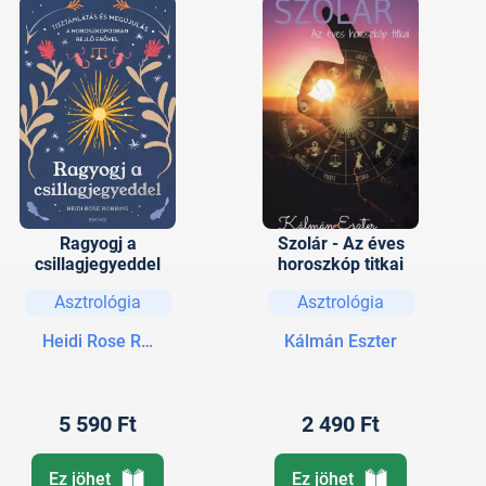
Ragyogj a
Szolár - Az éves
csillagjegyeddel
horoszkóp titkai
Asztrológia
Asztrológia
Heidi Rose Robbins
Kálmán Eszter
5 590 Ft
2 490 Ft
Ez jöhet
Ez jöhet