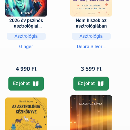
2026 év pszihés
Nem hiszek az
asztrológiai
asztrológiában
előrejelzés a 12
Asztrológia
Asztrológia
Napjegyre
Ginger
Debra Silverman
4 990 Ft
3 599 Ft
Ez jöhet
Ez jöhet