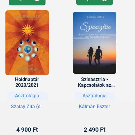
Holdnaptár
Szinasztria -
2020/2021
Kapcsolatok az
asztrológia
Asztrológia
Asztrológia
tükrében
Szalay Zita (szerk.)
Kálmán Eszter
4 900 Ft
2 490 Ft