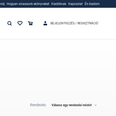
rolj
Hogyan olvassunk ekönyveket
Kiadóknak
Kapcsolat
Én kiadom
rolj
Hogyan olvassunk ekönyveket
Kiadóknak
BEJELENTKEZÉS / REGISZTRÁCIÓ
Rendezés:
Válassz egy rendezési módot