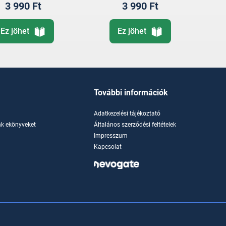
3 990 Ft
3 990 Ft
Ez jöhet
Ez jöhet
További információk
Adatkezelési tájékoztató
k ekönyveket
Általános szerződési feltételek
Impresszum
Kapcsolat