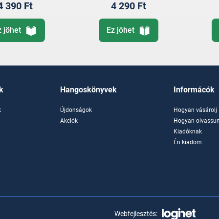
4 390 Ft
4 290 Ft
z jöhet
Ez jöhet
k
Hangoskönyvek
Informácók
k
Újdonságok
Hogyan vásárolj
k
Akciók
Hogyan olvassun
Kiadóknak
Én kiadom
Webfejlesztés: