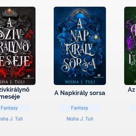
zívkirálynő
Az
A Napkirály sorsa
meséje
Fantasy
Fantasy
isha J. Tuli
Nisha J. Tuli