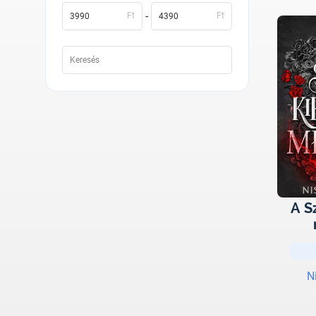
-
Ft
Ft
A S
N