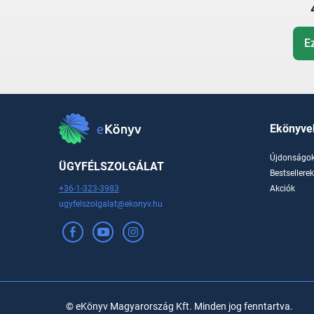
E
Ekönyve
Újdonságo
ÜGYFÉLSZOLGÁLAT
Bestsellere
+36-1-323-3983
Akciók
ugyfelszolgalat@ekonyv.hu
© eKönyv Magyarország Kft. Minden jog fenntartva.