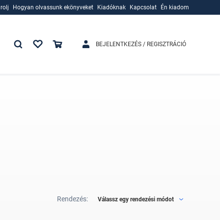
rolj
Hogyan olvassunk ekönyveket
Kiadóknak
Kapcsolat
Én kiadom
rolj
Hogyan olvassunk ekönyveket
Kiadóknak
BEJELENTKEZÉS / REGISZTRÁCIÓ
Rendezés:
Válassz egy rendezési módot