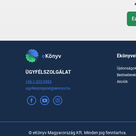
E
Ekönyve
Újdonságo
ÜGYFÉLSZOLGÁLAT
Bestsellere
+36-1-323-3983
Akciók
ugyfelszolgalat@ekonyv.hu
© eKönyv Magyarország Kft. Minden jog fenntartva.