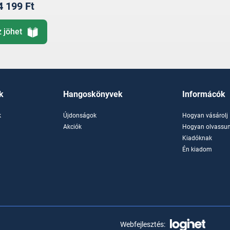
4 199 Ft
z jöhet
k
Hangoskönyvek
Informácók
k
Újdonságok
Hogyan vásárolj
k
Akciók
Hogyan olvassun
Kiadóknak
Én kiadom
Webfejlesztés: