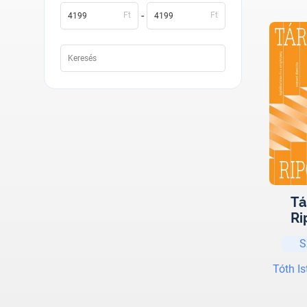
-
Ft
Ft
Tá
Ri
S
Tóth I