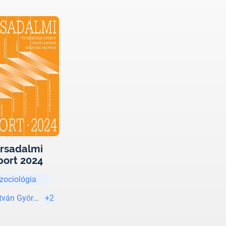
rsadalmi
port 2024
zociológia
stván György
+2