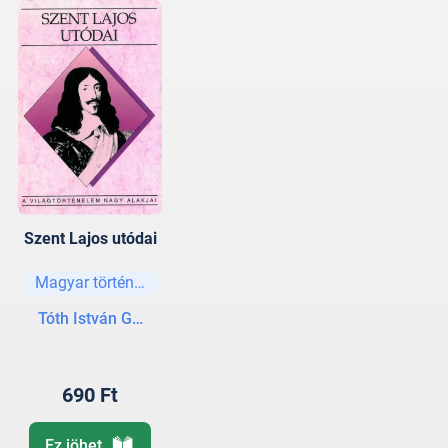
Szent Lajos utódai
Magyar történelem
Tóth István György
690 Ft
Ez jöhet