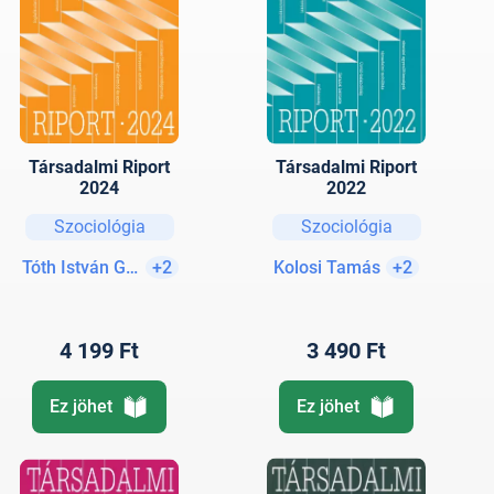
Társadalmi Riport
Társadalmi Riport
2024
2022
Szociológia
Szociológia
Tóth István György
+2
Kolosi Tamás
+2
4 199 Ft
3 490 Ft
Ez jöhet
Ez jöhet