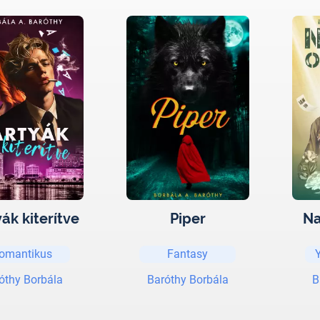
ák kiterítve
Piper
Na
omantikus
Fantasy
Y
óthy Borbála
Baróthy Borbála
B