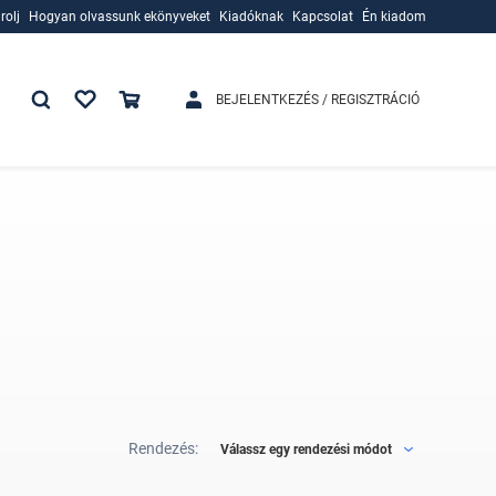
rolj
Hogyan olvassunk ekönyveket
Kiadóknak
Kapcsolat
Én kiadom
rolj
Hogyan olvassunk ekönyveket
Kiadóknak
BEJELENTKEZÉS / REGISZTRÁCIÓ
Rendezés:
Válassz egy rendezési módot