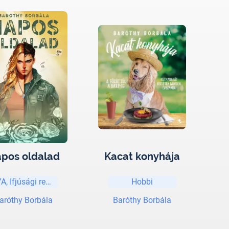
pos oldalad
Kacat konyhája
A, Ifjúsági regények és elbeszélések
Hobbi
aróthy Borbála
Baróthy Borbála