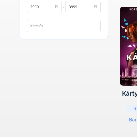
-
Ft
Ft
Kárty
R
Bar