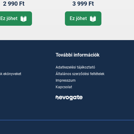
2 990 Ft
3 999 Ft
Ez jöhet
Ez jöhet
További információk
Adatkezelési tájékoztató
k ekönyveket
Általános szerződési feltételek
Impresszum
Kapcsolat