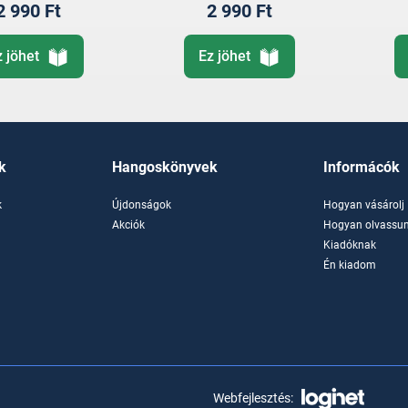
2 990 Ft
2 990 Ft
z jöhet
Ez jöhet
k
Hangoskönyvek
Informácók
k
Újdonságok
Hogyan vásárolj
k
Akciók
Hogyan olvassun
Kiadóknak
Én kiadom
Webfejlesztés: