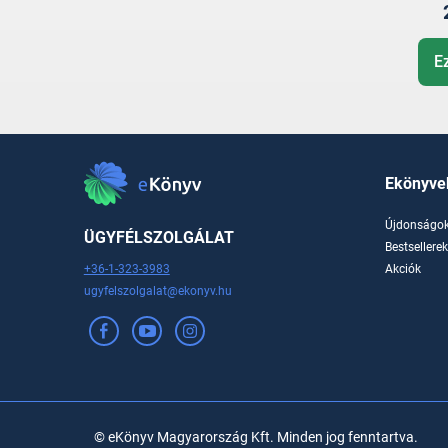
E
Ekönyve
Újdonságo
ÜGYFÉLSZOLGÁLAT
Bestsellere
+36-1-323-3983
Akciók
ugyfelszolgalat@ekonyv.hu
© eKönyv Magyarország Kft. Minden jog fenntartva.