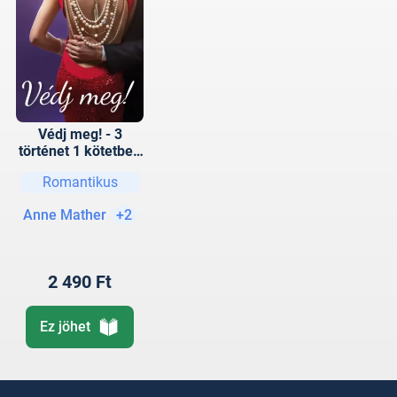
Védj meg! - 3
történet 1 kötetben
- Ha bízni tudnál…,
Romantikus
Élő céltábla,
Biztonsági okokból
Anne Mather
+2
2 490 Ft
Ez jöhet