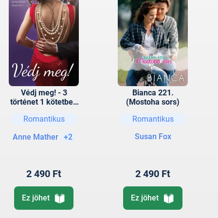
Védj meg! - 3
Bianca 221.
történet 1 kötetben
(Mostoha sors)
- Ha bízni tudnál…,
Romantikus
Romantikus
Élő céltábla,
Biztonsági okokból
Susan Fox
Anne Mather
+2
2 490 Ft
2 490 Ft
Ez jöhet
Ez jöhet