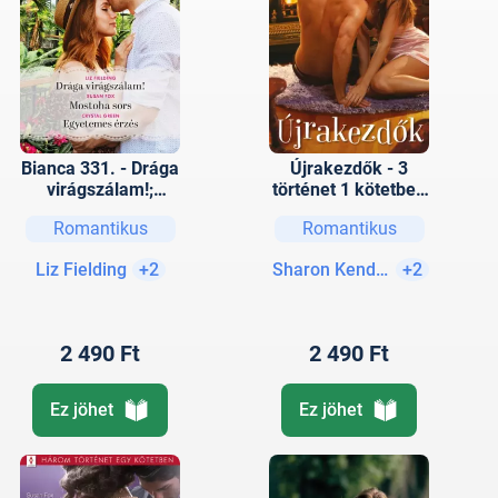
Bianca 331. - Drága
Újrakezdők - 3
virágszálam!;
történet 1 kötetben
Mostoha sors;
- A hollywoodi
Romantikus
Romantikus
Egyetemes érzés
idegen, Új év, új
élet, Oly régen
Liz Fielding
+2
Sharon Kendrick
+2
várlak
2 490 Ft
2 490 Ft
Ez jöhet
Ez jöhet