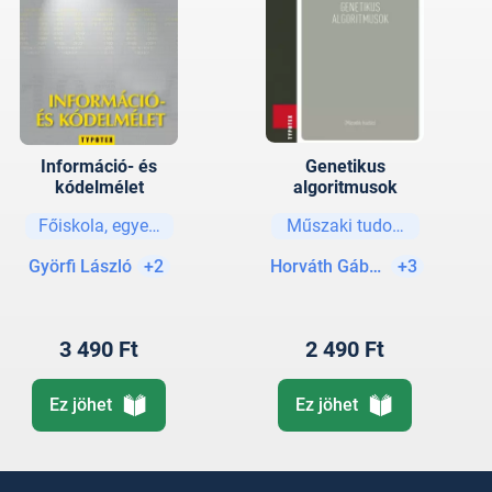
Információ- és
Genetikus
kódelmélet
algoritmusok
Főiskola, egyetem
Műszaki tudományok
Györfi László
+2
Horváth Gábor (szerk.)
+3
3 490 Ft
2 490 Ft
Ez jöhet
Ez jöhet