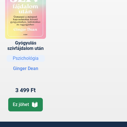
Gyógyulás
szívfájdalom után
Pszichológia
Ginger Dean
3 499 Ft
Ez jöhet