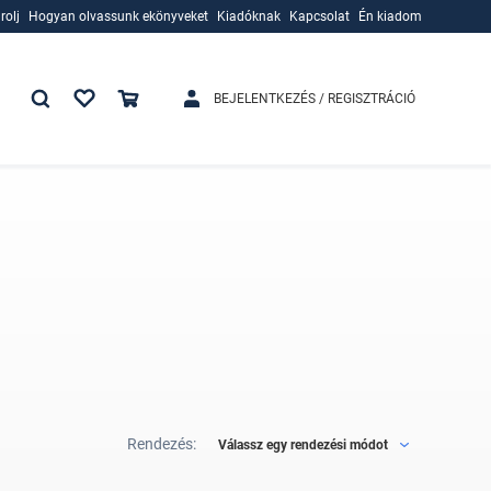
rolj
Hogyan olvassunk ekönyveket
Kiadóknak
Kapcsolat
Én kiadom
rolj
Hogyan olvassunk ekönyveket
Kiadóknak
BEJELENTKEZÉS / REGISZTRÁCIÓ
Rendezés:
Válassz egy rendezési módot