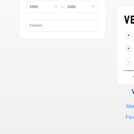
-
Ft
Ft
Men
Pau