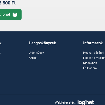
3 500 Ft
z jöhet
k
Hangoskönyvek
Informácók
k
Újdonságok
Hogyan vásárolj
k
Akciók
Hogyan olvassun
Kiadóknak
Én kiadom
Webfejlesztés: