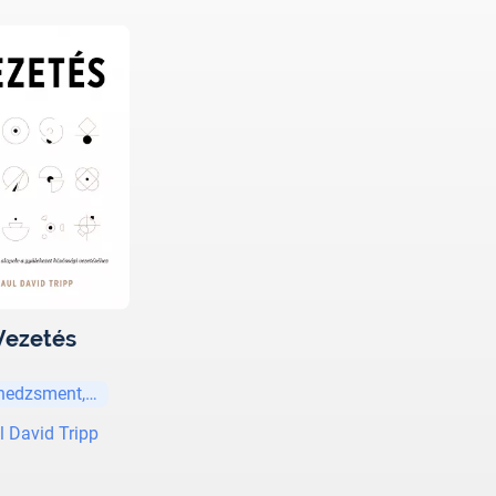
Vezetés
edzsment, vezetési stratégiák
l David Tripp