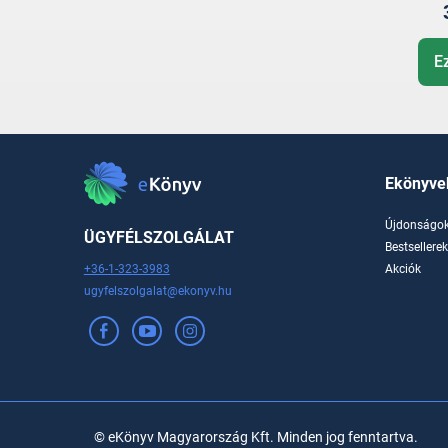
E
Ekönyve
Újdonságo
ÜGYFÉLSZOLGÁLAT
Bestsellere
+36-1-323-3983
Akciók
ugyfelszolgalat@ekonyv.hu
© eKönyv Magyarország Kft. Minden jog fenntartva.