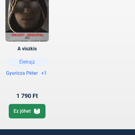
A viszkis
Életrajz
Gyuricza Péter
+1
1 790 Ft
Ez jöhet