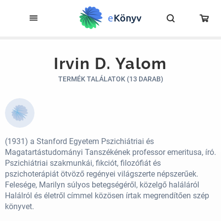
Irvin D. Yalom
TERMÉK TALÁLATOK (13 DARAB)
(1931) a Stanford Egyetem Pszichiátriai és
Magatartástudományi Tanszékének professor emeritusa, író.
Pszichiátriai szakmunkái, fikciót, filozófiát és
pszichoterápiát ötvöző regényei világszerte népszerűek.
Felesége, Marilyn súlyos betegségéről, közelgő haláláról
Halálról és életről címmel közösen írtak megrendítően szép
könyvet.