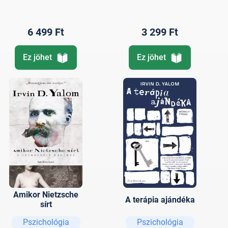
6 499 Ft
3 299 Ft
Ez jöhet
Ez jöhet
Amikor Nietzsche
A terápia ajándéka
sírt
Pszichológia
Pszichológia