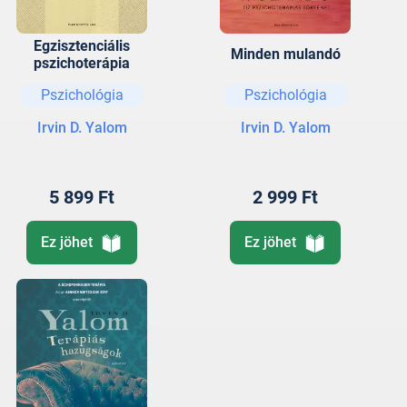
Egzisztenciális
Minden mulandó
pszichoterápia
Pszichológia
Pszichológia
Irvin D. Yalom
Irvin D. Yalom
5 899 Ft
2 999 Ft
Ez jöhet
Ez jöhet