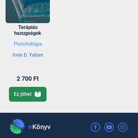
Terápiás
hazugságok
Pszichológia
Irvin D. Yalom
2 700 Ft
Ez jöhet