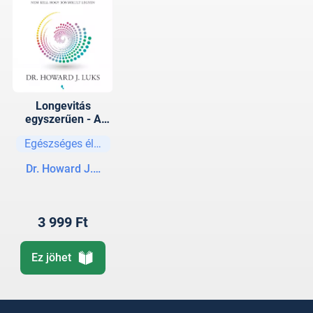
Longevitás
egyszerűen - A
hosszú és
Egészséges életmód
egészséges élet
nem kell hogy
Dr. Howard J. Luks
bonyolult legyen
3 999 Ft
Ez jöhet