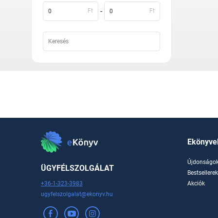
-
Ft
Ft
Ekönyve
Újdonságo
ÜGYFÉLSZOLGÁLAT
Bestsellere
+36-1-323-3983
Akciók
ugyfelszolgalat@ekonyv.hu