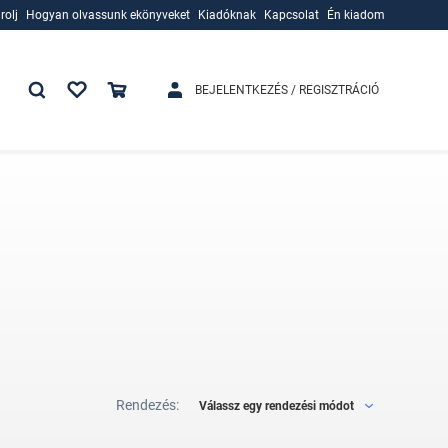
rolj
Hogyan olvassunk ekönyveket
Kiadóknak
Kapcsolat
Én kiadom
rolj
Hogyan olvassunk ekönyveket
Kiadóknak
BEJELENTKEZÉS / REGISZTRÁCIÓ
Rendezés:
Válassz egy rendezési módot