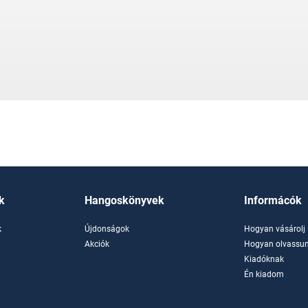
k
Hangoskönyvek
Informácók
k
Újdonságok
Hogyan vásárolj
k
Akciók
Hogyan olvassun
Kiadóknak
Én kiadom