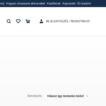
rolj
Hogyan olvassunk ekönyveket
Kiadóknak
Kapcsolat
Én kiadom
rolj
Hogyan olvassunk ekönyveket
Kiadóknak
BEJELENTKEZÉS / REGISZTRÁCIÓ
Rendezés:
Válassz egy rendezési módot