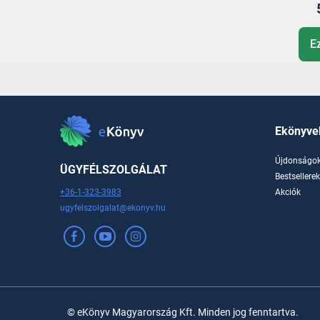
E
Ekönyve
Újdonságo
ÜGYFÉLSZOLGÁLAT
Bestsellere
+36-1-323-3983
Akciók
ugyfelszolgalat@ekonyv.hu
© eKönyv Magyarország Kft. Minden jog fenntartva.