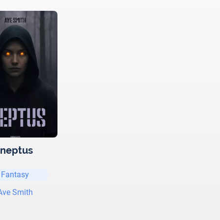
Ineptus
Fantasy
Ave Smith