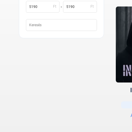
-
Ft
Ft