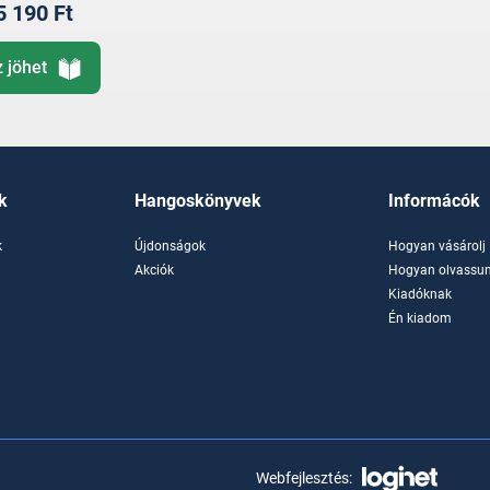
5 190 Ft
z jöhet
k
Hangoskönyvek
Informácók
k
Újdonságok
Hogyan vásárolj
k
Akciók
Hogyan olvassun
Kiadóknak
Én kiadom
Webfejlesztés: