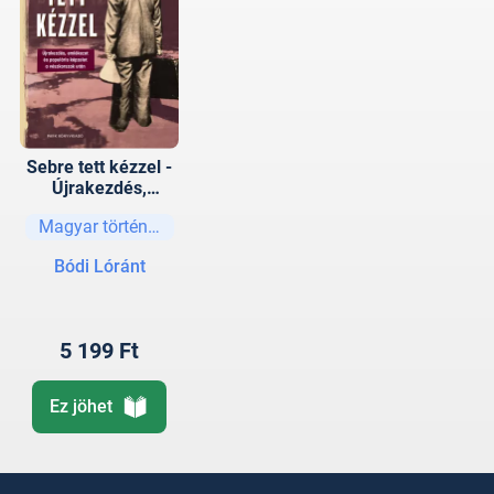
Sebre tett kézzel -
Újrakezdés,
emlékezet és
Magyar történelem
populáris képzelet
a vészkorszak után
Bódi Lóránt
5 199 Ft
Ez jöhet