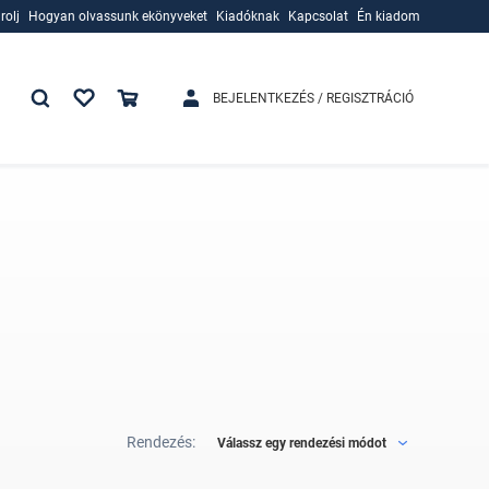
rolj
Hogyan olvassunk ekönyveket
Kiadóknak
Kapcsolat
Én kiadom
rolj
Hogyan olvassunk ekönyveket
Kiadóknak
BEJELENTKEZÉS / REGISZTRÁCIÓ
Rendezés:
Válassz egy rendezési módot