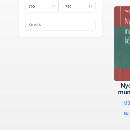
-
Ft
Ft
Ny
mun
k
Mű
Na