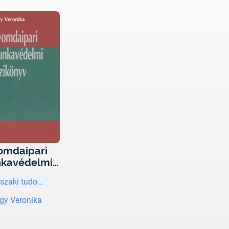
omdaipari
kavédelmi
ézikönyv
szaki tudományok
gy Veronika