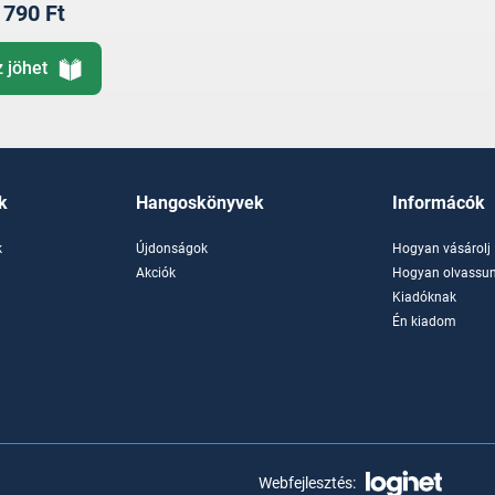
790 Ft
z jöhet
k
Hangoskönyvek
Informácók
k
Újdonságok
Hogyan vásárolj
k
Akciók
Hogyan olvassun
Kiadóknak
Én kiadom
Webfejlesztés: