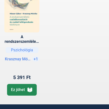
A
rendszerszemléletű
családkonzultáció
Pszichológia
és család-
lelkigondozás
Krasznay Mónika
+1
kézikönyve
5 391 Ft
Ez jöhet