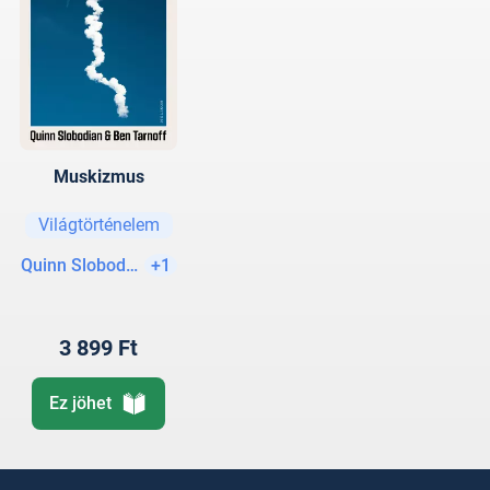
Muskizmus
Világtörténelem
Quinn Slobodian
+1
3 899 Ft
Ez jöhet