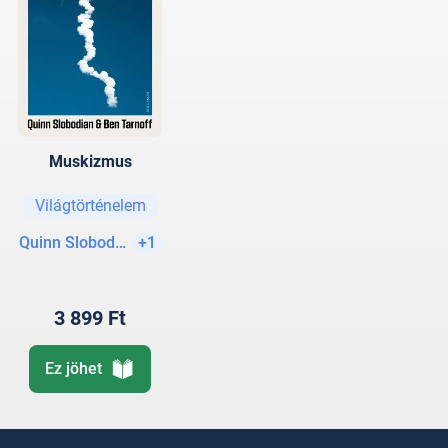
Muskizmus
Világtörténelem
Quinn Slobodian
+1
3 899 Ft
Ez jöhet