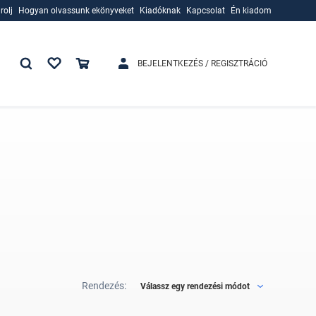
rolj
Hogyan olvassunk ekönyveket
Kiadóknak
Kapcsolat
Én kiadom
rolj
Hogyan olvassunk ekönyveket
Kiadóknak
BEJELENTKEZÉS / REGISZTRÁCIÓ
Rendezés:
Válassz egy rendezési módot