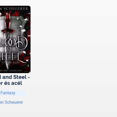
 and Steel -
r és acél
Fantasy
en Scheuerer