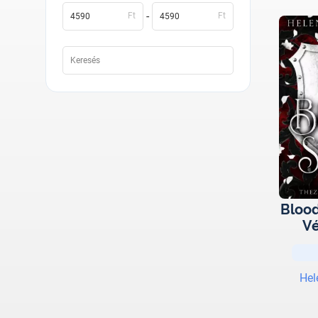
-
Ft
Ft
Blood
Vé
Hel