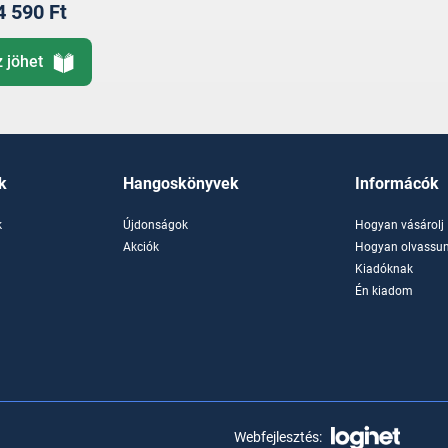
4 590 Ft
z jöhet
k
Hangoskönyvek
Informácók
k
Újdonságok
Hogyan vásárolj
k
Akciók
Hogyan olvassun
Kiadóknak
Én kiadom
Webfejlesztés: