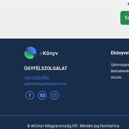
E
Ekönyve
Újdonságo
ÜGYFÉLSZOLGÁLAT
Bestsellere
+36-1-323-3983
Akciók
ugyfelszolgalat@ekonyv.hu
© eKönyv Magyarország Kft. Minden jog fenntartva.