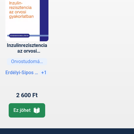
Inzulinrezisztencia
az orvosi
gyakorlatban 2.
Orvostudományok
Erdélyi-Sipos Alíz MSc
+1
2 600 Ft
Ez jöhet