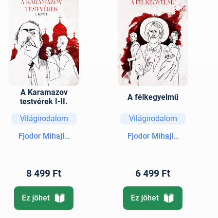
A Karamazov
A félkegyelmű
testvérek I-II.
Világirodalom
Világirodalom
Fjodor Mihajlovics Dosztojevszkij
Fjodor Mihajlovics Doszto
8 499 Ft
6 499 Ft
Ez jöhet
Ez jöhet