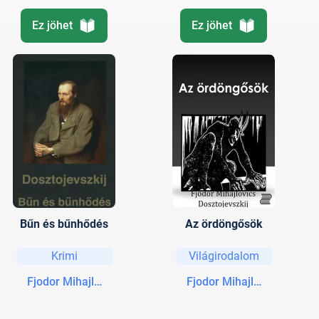
Ez jöhet
Ez jöhet
Bűn és bűnhődés
Az ördöngősök
Krimi
Világirodalom
Fjodor Mihajlovics Dosztojevszkij
Fjodor Mihajlovics Doszto