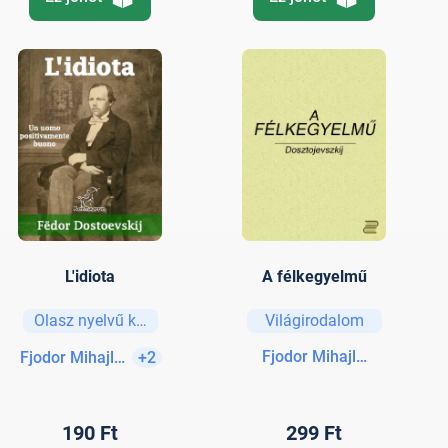
L'idiota
A félkegyelmű
Olasz nyelvű könyvek
Világirodalom
Fjodor Mihajlovics Doszto
Fjodor Mihajlovics Dosztojevszkij
+2
190 Ft
299 Ft