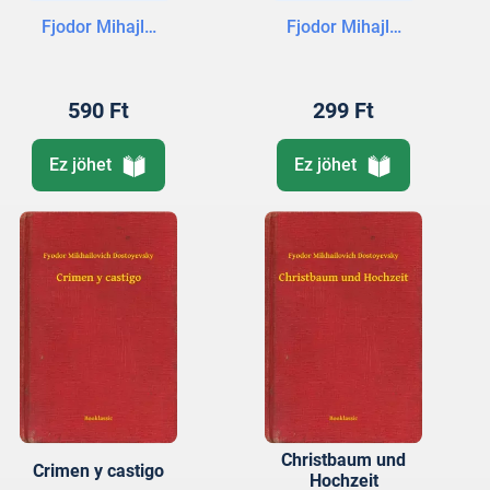
Fjodor Mihajlovics Dosztojevszkij
Fjodor Mihajlovics Doszto
590 Ft
299 Ft
Ez jöhet
Ez jöhet
Christbaum und
Crimen y castigo
Hochzeit