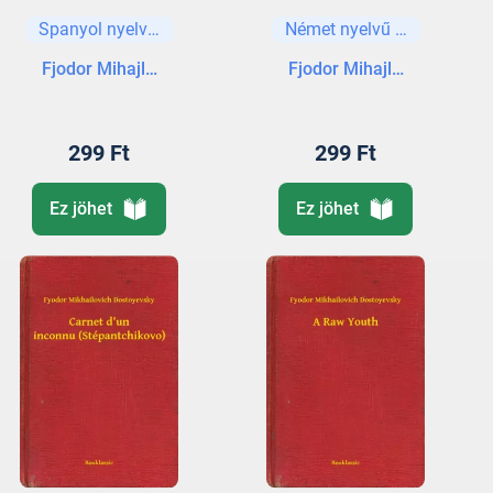
Spanyol nyelvű könyvek
Német nyelvű könyvek
Fjodor Mihajlovics Dosztojevszkij
Fjodor Mihajlovics Doszto
299 Ft
299 Ft
Ez jöhet
Ez jöhet