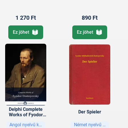
1 270 Ft
890 Ft
Ez jöhet
Ez jöhet
Delphi Complete
Der Spieler
Works of Fyodor
Dostoyevsky
Angol nyelvű könyvek
Német nyelvű könyvek
(Illustrated)