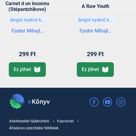
Carnet d un inconnu
A Raw Youth
(Stépantchikovo)
Angol nyelvű könyvek
Angol nyelvű könyvek
Fjodor Mihajlovics Dosztojevszkij
Fjodor Mihajlovics Doszto
299 Ft
299 Ft
Ez jöhet
Ez jöhet
Adatkezelési tájékoztató
Kapcsolat
Általános szerződési feltételek