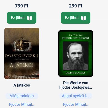
799 Ft
299 Ft
Ez jöhet
Ez jöhet
Die Werke von
A játékos
Fjodor Dostojewski
(Illustrierte)
Világirodalom
Angol nyelvű könyvek
Fjodor Mihajlovics Dosztojevszkij
Fjodor Mihajlovics Doszto