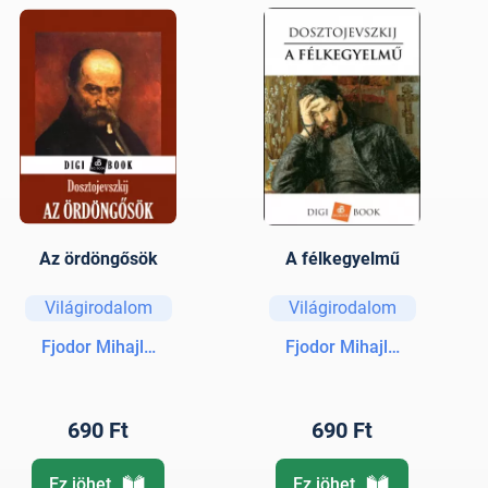
Az ördöngősök
A félkegyelmű
Világirodalom
Világirodalom
Fjodor Mihajlovics Dosztojevszkij
Fjodor Mihajlovics Doszto
690 Ft
690 Ft
Ez jöhet
Ez jöhet