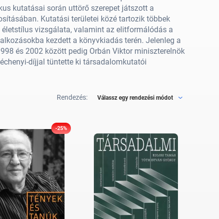
us kutatásai során uttörő szerepet játszott a
tásában. Kutatási területei közé tartozik többek
etstílus vizsgálata, valamint az elitformálódás a
lkozásokba kezdett a könyvkiadás terén. Jelenleg a
1998 és 2002 között pedig Orbán Viktor miniszterelnök
henyi-díjjal tüntette ki társadalomkutatói
Rendezés:
Válassz egy rendezési módot
-25%