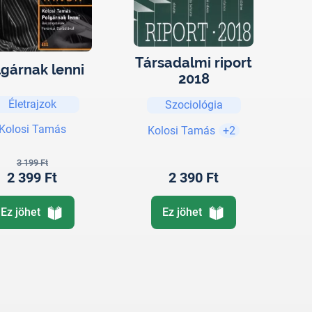
Társadalmi riport
lgárnak lenni
2018
Életrajzok
Szociológia
Kolosi Tamás
Kolosi Tamás
+2
3 199 Ft
2 399 Ft
2 390 Ft
Ez jöhet
Ez jöhet