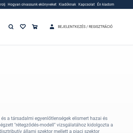
rolj
Hogyan olvassunk ekönyveket
Kiadóknak
Kapcsolat
Én kiadom
rolj
Hogyan olvassunk ekönyveket
Kiadóknak
BEJELENTKEZÉS / REGISZTRÁCIÓ
és a társadalmi egyenlőtlenségek elismert hazai és
végzett "rétegződés-modell" vizsgálatához kidolgozta a
sztributív állami szektor mellett a piaci szektor