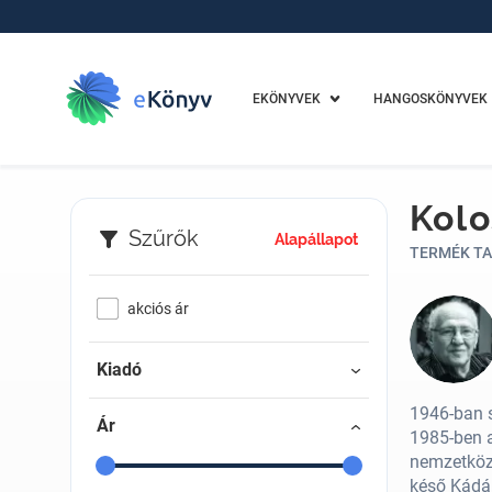
EKÖNYVEK
HANGOSKÖNYVEK
Kolo
Szűrők
Alapállapot
TERMÉK TA
akciós ár
Kiadó
1946-ban s
Ár
1985-ben a
nemzetközi
késő Kádár