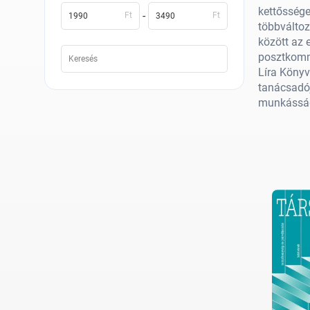
kettőssége
-
Ft
Ft
többváltoz
között az 
posztkommu
Líra Könyv
tanácsadój
munkásság