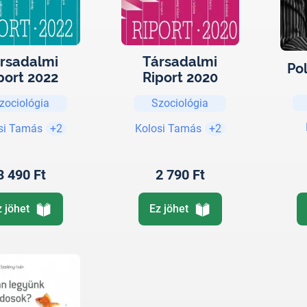
rsadalmi
Társadalmi
Po
port 2022
Riport 2020
zociológia
Szociológia
si Tamás
+2
Kolosi Tamás
+2
3 490 Ft
2 790 Ft
z jöhet
Ez jöhet