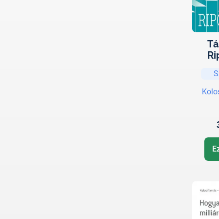
Tá
Ri
S
Kolo
E