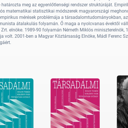
 határozta meg az egyenlőtlenségi rendszer struktúráját. Empirik
ós matematikai statisztikai módszerek magyarországi meghonosí
empirikus mérések problémája a társadalomtudományokban, az él
nista átalakulás folyamán. Ő maga a nyolcvanas évektől válla
 Zrt. elnöke. 1989-90 folyamán Németh Miklós miniszterelnök, 
a volt. 2001-ben a Magyar Köztársaság Elnöke, Mádl Ferenc Széc
áért.