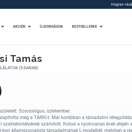
Hogyan vásá
Hogyan vásá
AKCIÓK
ÚJDONSÁGOK
BESTSELLEREK
si Tamás
LÁLATOK (5 DARAB)
zületett. Szociológus, üzletember.
lapította meg a TÁRKI-t. Már korábban a társadalmi rétegződés 
 szaktekintélyének számított. Kolosi a nyolcvanas évek elején 
-kori államszocialista társadalmának L-modelljét, melyben a redi