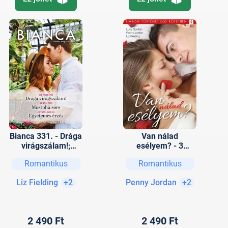
Bianca 331. - Drága
Van nálad
virágszálam!;
esélyem? - 3
Mostoha sors;
történet 1 kötetben
Romantikus
Romantikus
Egyetemes érzés
- Napfogyatkozás,
Testbeszéd, Nézd
Liz Fielding
+2
Penny Jordan
+2
meg a szőkét…
2 490 Ft
2 490 Ft