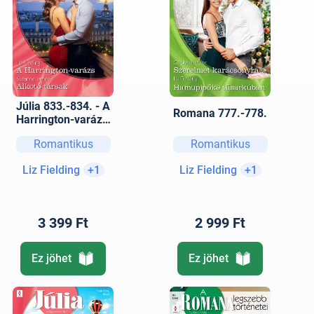
Júlia 833.-834. - A
Romana 777.-778.
Harrington-varázs;
Alkotó-társak
Romantikus
Romantikus
Liz Fielding
+1
Liz Fielding
+1
3 399 Ft
2 999 Ft
Ez jöhet
Ez jöhet