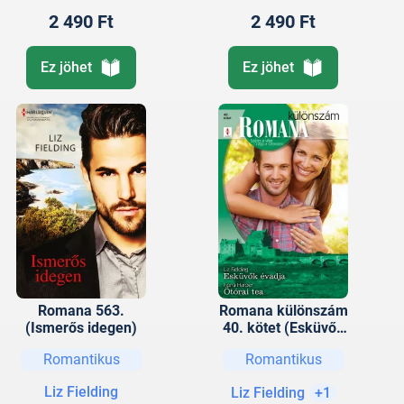
2 490 Ft
2 490 Ft
Ez jöhet
Ez jöhet
Romana 563.
Romana különszám
(Ismerős idegen)
40. kötet (Esküvők
évadja, Ötórai tea)
Romantikus
Romantikus
Liz Fielding
Liz Fielding
+1