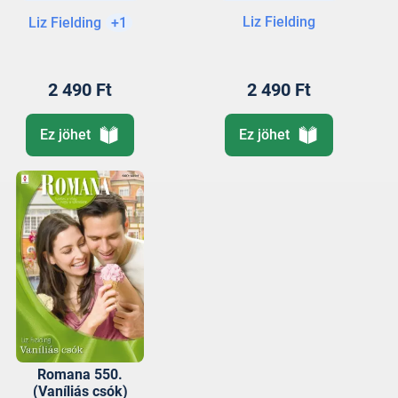
Liz Fielding
Liz Fielding
+1
2 490 Ft
2 490 Ft
Ez jöhet
Ez jöhet
Romana 550.
(Vaníliás csók)