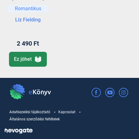
Romantikus
Liz Fielding
2 490 Ft
Ez jöhet
Adatkezelési tájékoztató
Kapcsolat
Általános szerződési feltételek