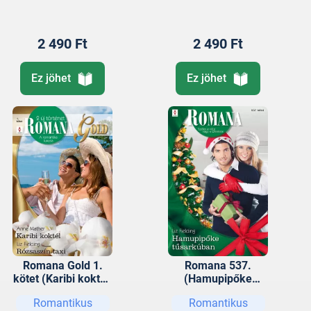
2 490 Ft
2 490 Ft
Ez jöhet
Ez jöhet
Romana Gold 1.
Romana 537.
kötet (Karibi koktél,
(Hamupipőke
Rózsaszín taxi)
tűsarkúban)
Romantikus
Romantikus