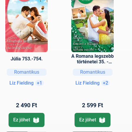
A Romana legszebb
Júlia 753.-754.
történetei 35. -
Afrika csillaga;
Romantikus
Romantikus
Esküvő a Níluson;
Afrikai esküvő
Liz Fielding
+1
Liz Fielding
+2
2 490 Ft
2 599 Ft
Ez jöhet
Ez jöhet