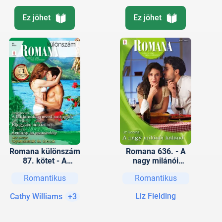
Ez jöhet
Ez jöhet
Romana különszám
Romana 636. - A
87. kötet - A
nagy milánói
hullámok a neved
kaland
Romantikus
Romantikus
suttogják, Eljegyzés
bosszúból, Ármány
Liz Fielding
Cathy Williams
+3
és szenvedély,
Gyémántok és
álmok