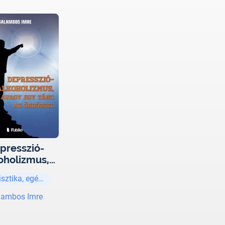
presszió-
oholizmus,
y egy tánc
isztika, egészség
 ördöggel
lambos Imre