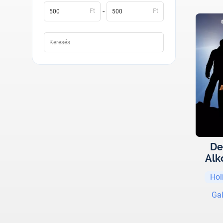
-
Ft
Ft
De
Alk
avag
Hol
az
Ga