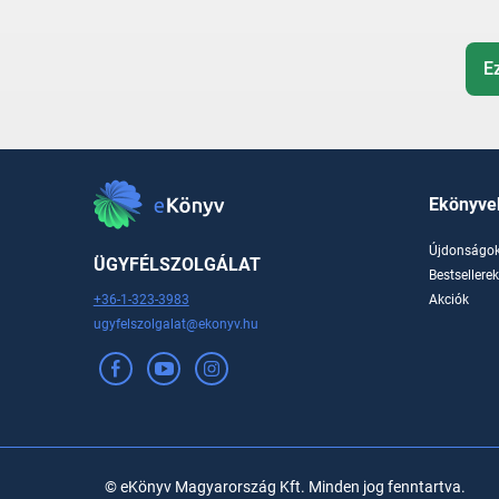
E
Ekönyve
Újdonságo
ÜGYFÉLSZOLGÁLAT
Bestsellere
+36-1-323-3983
Akciók
ugyfelszolgalat@ekonyv.hu
© eKönyv Magyarország Kft. Minden jog fenntartva.