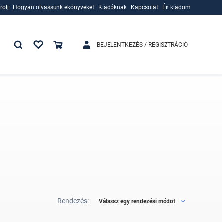
rolj
Hogyan olvassunk ekönyveket
Kiadóknak
Kapcsolat
Én kiadom
rolj
Hogyan olvassunk ekönyveket
Kiadóknak
BEJELENTKEZÉS / REGISZTRÁCIÓ
Rendezés:
Válassz egy rendezési módot