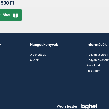
500 Ft
z jöhet
k
Hangoskönyvek
Informácók
k
Újdonságok
Hogyan vásárolj
k
Akciók
Hogyan olvassun
Kiadóknak
Én kiadom
Webfejlesztés: