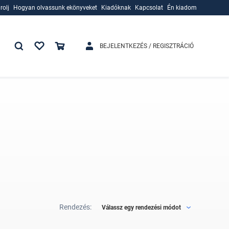
rolj
Hogyan olvassunk ekönyveket
Kiadóknak
Kapcsolat
Én kiadom
rolj
Hogyan olvassunk ekönyveket
Kiadóknak
BEJELENTKEZÉS / REGISZTRÁCIÓ
Rendezés:
Válassz egy rendezési módot