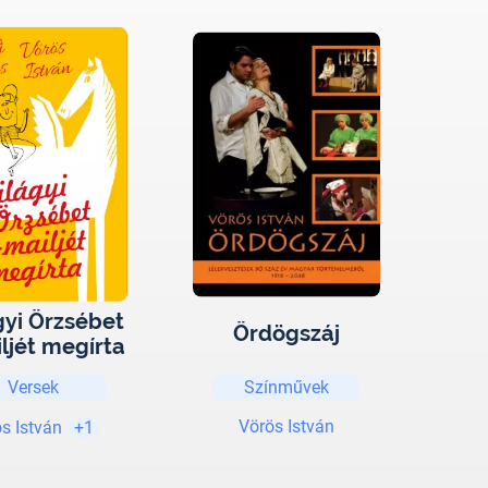
gyi Örzsébet
Ördögszáj
ljét megírta
Versek
Színművek
Vörös István
s István
+1