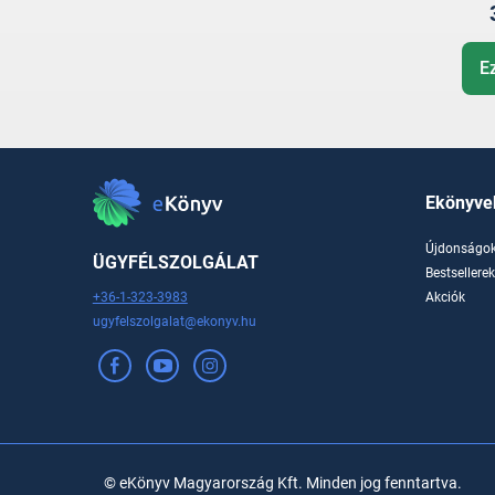
E
Ekönyve
Újdonságo
ÜGYFÉLSZOLGÁLAT
Bestsellere
+36-1-323-3983
Akciók
ugyfelszolgalat@ekonyv.hu
© eKönyv Magyarország Kft. Minden jog fenntartva.