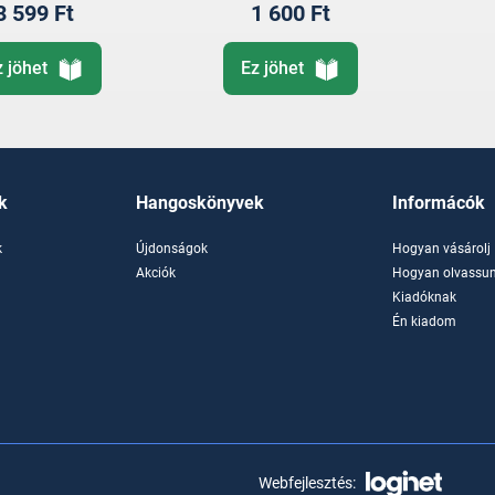
3 599 Ft
1 600 Ft
z jöhet
Ez jöhet
k
Hangoskönyvek
Informácók
k
Újdonságok
Hogyan vásárolj
k
Akciók
Hogyan olvassun
Kiadóknak
Én kiadom
Webfejlesztés: