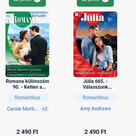
Romana különszám
Júlia 665. -
90. - Ketten a
Válasszunk
palotában; Életem
magunknak
Romantikus
Romantikus
legszebb éjszakája;
csillagot!
Villámesküvő a
Amy Andrews
Carole Mortimer
+2
milliárdossal
2 490 Ft
2 490 Ft