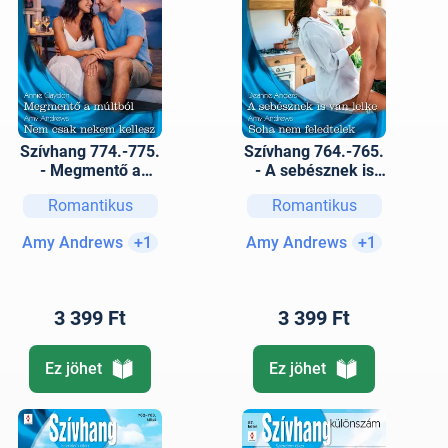
Szívhang 774.-775.
Szívhang 764.-765.
- Megmentő a
- A sebésznek is
múltból; Nem csak
van lelke; Soha
Romantikus
Romantikus
nekem kellesz
nem feledtelek
Amy Andrews
+1
Amy Andrews
+1
3 399 Ft
3 399 Ft
Ez jöhet
Ez jöhet