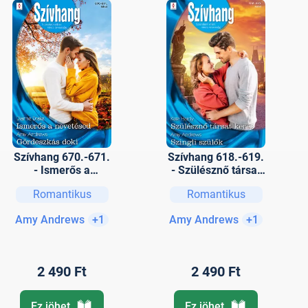
Szívhang 670.-671.
Szívhang 618.-619.
- Ismerős a
- Szülésznő társat
nevetésed;
keres; Szingli
Romantikus
Romantikus
Gördeszkás doki
szülők
Amy Andrews
+1
Amy Andrews
+1
2 490 Ft
2 490 Ft
Ez jöhet
Ez jöhet