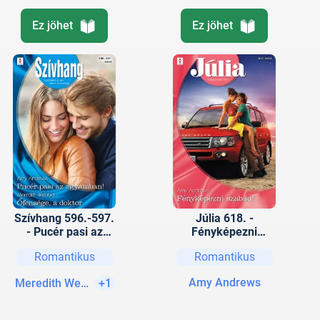
Ez jöhet
Ez jöhet
Szívhang 596.-597.
Júlia 618. -
- Pucér pasi az
Fényképezni
ágyamban!;
szabad!
Romantikus
Romantikus
Őfensége, a doktor
(Futótűz-sziget 4.)
Amy Andrews
Meredith Webber
+1