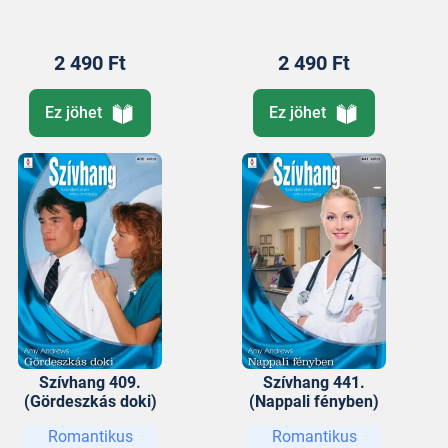
szívügyek 4.)
2 490 Ft
2 490 Ft
Ez jöhet
Ez jöhet
Szívhang 409.
Szívhang 441.
(Gördeszkás doki)
(Nappali fényben)
Romantikus
Romantikus