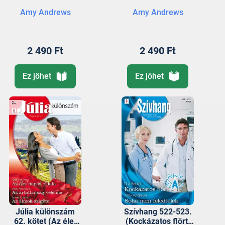
Amy Andrews
Amy Andrews
2 490 Ft
2 490 Ft
Ez jöhet
Ez jöhet
Júlia különszám
Szívhang 522-523.
62. kötet (Az élet
(Kockázatos flört,