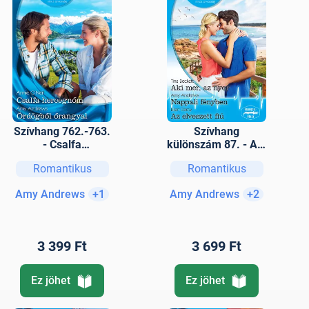
Szívhang 762.-763.
Szívhang
- Csalfa
különszám 87. - Aki
hercegnőm;
mer, az nyer;
Romantikus
Romantikus
Ördögből őrangyal
Nappali fényben;
Az elveszett fiú
Amy Andrews
+1
Amy Andrews
+2
3 399 Ft
3 699 Ft
Ez jöhet
Ez jöhet