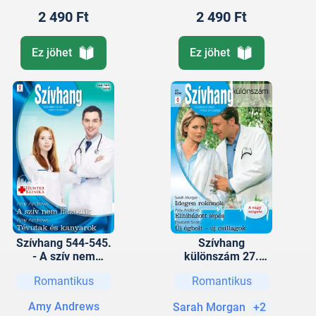
2 490 Ft
2 490 Ft
Ez jöhet
Ez jöhet
Szívhang 544-545.
Szívhang
- A szív nem
különszám 27.
hazudik (Hunter
kötet (Idegen
Romantikus
Romantikus
Klinika 8.), Tévutak
rokonok, Elhibázott
és kanyarok
lépés, Új égbolt - új
Amy Andrews
Sarah Morgan
+2
(Aranyparti
csillagok)