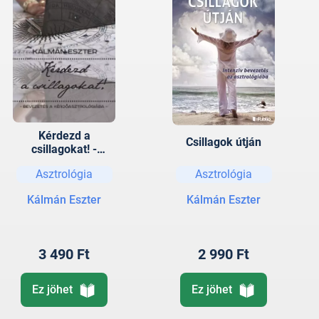
Kérdezd a
Csillagok útján
csillagokat! -
Bevezetés a
Asztrológia
Asztrológia
kérdőasztrológiába
Kálmán Eszter
Kálmán Eszter
3 490 Ft
2 990 Ft
Ez jöhet
Ez jöhet