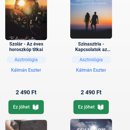
Szolár - Az éves
Szinasztria -
horoszkóp titkai
Kapcsolatok az
asztrológia
Asztrológia
Asztrológia
tükrében
Kálmán Eszter
Kálmán Eszter
2 490 Ft
2 490 Ft
Ez jöhet
Ez jöhet