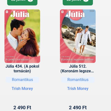
Júlia 434. (A pokol
Júlia 512.
tornácán)
(Koronám legszebb
ékköve)
Romantikus
Romantikus
Trish Morey
Trish Morey
2 490 Ft
2 490 Ft