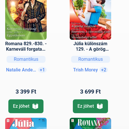
Romana 829.-830. -
Júlia különszám
Karneváli forgatag;
129. - A görög
Egyetlenem
mágnás; Szerelem
Romantikus
Romantikus
a citromfák alatt;
Munkahelyi affér
Natalie Anderson
+1
Trish Morey
+2
3 399 Ft
3 699 Ft
Ez jöhet
Ez jöhet