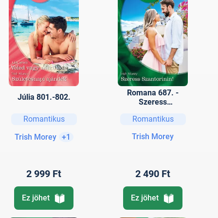
Romana 687. -
Júlia 801.-802.
Szeress
Szantorinin!
Romantikus
Romantikus
Trish Morey
Trish Morey
+1
2 999 Ft
2 490 Ft
Ez jöhet
Ez jöhet