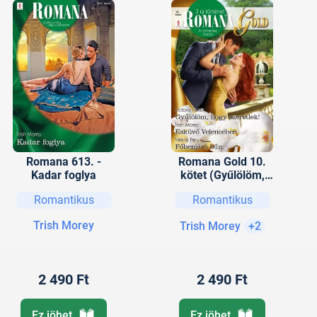
Romana 613. -
Romana Gold 10.
Kadar foglya
kötet (Gyűlölöm,
hogy szeretlek!;
Romantikus
Romantikus
Esküvő
Velencében;
Trish Morey
Trish Morey
+2
Főbenjáró bűn)
2 490 Ft
2 490 Ft
Ez jöhet
Ez jöhet