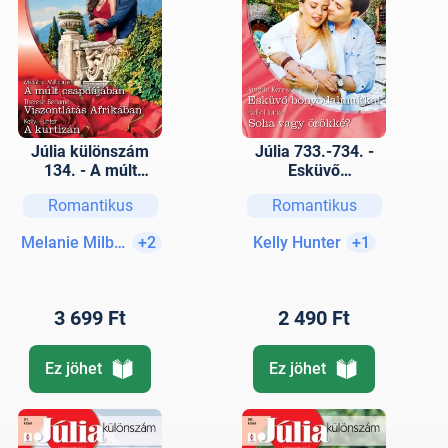
Júlia különszám
Júlia 733.-734. -
134. - A múlt
Esküvő
csapdájában;
bonyodalmakkal -
Romantikus
Romantikus
Viszontlátás
Soha vagy örökké?
Afrikában; A
Melanie Milburne
+2
Kelly Hunter
+1
kurtizán
3 699 Ft
2 490 Ft
Ez jöhet
Ez jöhet