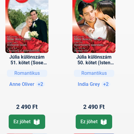
Júlia különszám
Júlia különszám
51. kötet (Sose
50. kötet (Isten
nézz vissza!,
hozott, drágám!;
Romantikus
Romantikus
Előnyös üzlet,
Sportszerű
Óvakodj a
szerelem; Rossz
Anne Oliver
+2
India Grey
+2
szerelemtől!)
vér)
2 490 Ft
2 490 Ft
Ez jöhet
Ez jöhet