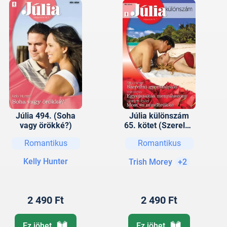
Júlia 494. (Soha
Júlia különszám
vagy örökké?)
65. kötet (Szerelmi
gyorstalpaló,
Romantikus
Romantikus
Egyéjszakás
menyasszony, Most
Kelly Hunter
Trish Morey
+2
és mindörökké)
2 490 Ft
2 490 Ft
Ez jöhet
Ez jöhet