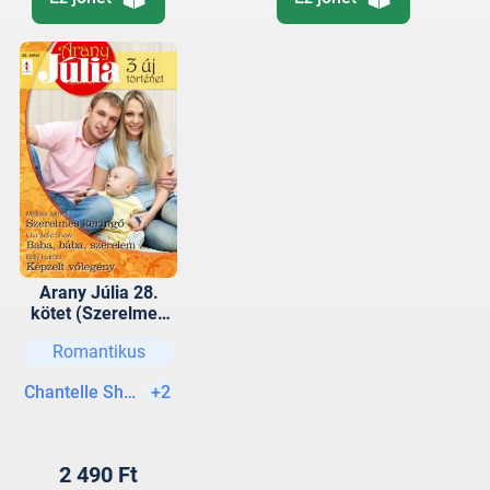
Arany Júlia 28.
kötet (Szerelmes
keringő; Baba,
Romantikus
bába, szerelem;
Képzelt vőlegény )
Chantelle Shaw
+2
2 490 Ft