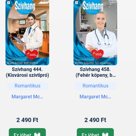
Szívhang 444.
Szívhang 458.
(Kisvárosi szívtipró)
(Fehér köpeny, bő
szoknya)
Romantikus
Romantikus
Margaret McDonagh
Margaret McDonagh
2 490 Ft
2 490 Ft
Ez jöhet
Ez jöhet