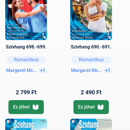
Szívhang 698.-699.
Szívhang 690.-691.
Romantikus
Romantikus
Margaret McDonagh
+1
Margaret McDonagh
+1
2 799 Ft
2 490 Ft
Ez jöhet
Ez jöhet