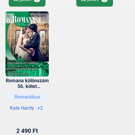
Romana különszám
56. kötet
(Megtestesült
Romantikus
csábítás, Szerelem
első látásra,
Kate Hardy
+2
Százszor szép)
2 490 Ft