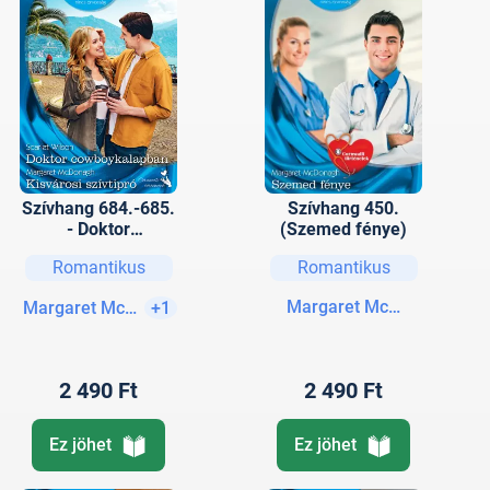
Szívhang 684.-685.
Szívhang 450.
- Doktor
(Szemed fénye)
cowboykalapban;
Romantikus
Romantikus
Kisvárosi szívtipró
Margaret McDonagh
Margaret McDonagh
+1
2 490 Ft
2 490 Ft
Ez jöhet
Ez jöhet