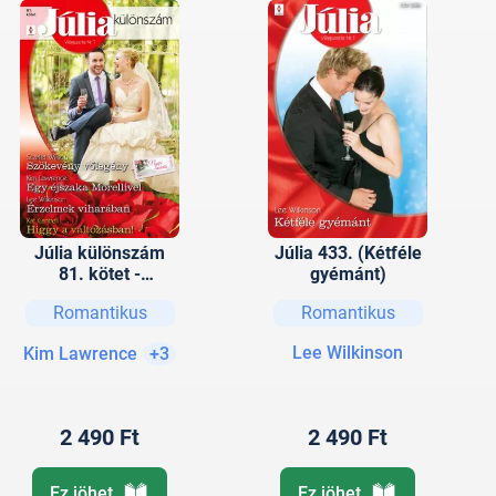
Júlia különszám
Júlia 433. (Kétféle
81. kötet -
gyémánt)
Szökevény
Romantikus
Romantikus
vőlegény (Nyári
esküvők 2.), Egy
Lee Wilkinson
Kim Lawrence
+3
éjszaka Morellivel,
Érzelmek
viharában, Higgy a
változásban!
2 490 Ft
2 490 Ft
Ez jöhet
Ez jöhet