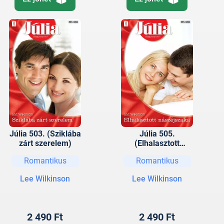
Júlia 503. (Sziklába
Júlia 505.
zárt szerelem)
(Elhalasztott
nászéjszaka)
Romantikus
Romantikus
Lee Wilkinson
Lee Wilkinson
2 490 Ft
2 490 Ft