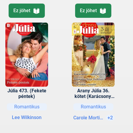
Ez jöhet
Ez jöhet
Júlia 473. (Fekete
Arany Júlia 36.
péntek)
kötet (Karácsonyi
csengettyűk,
Romantikus
Romantikus
Bújócska New
Yorkban, Lápvidéki
Lee Wilkinson
Carole Mortimer
+2
remete)