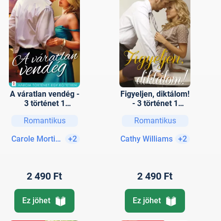
A váratlan vendég -
Figyeljen, diktálom!
3 történet 1
- 3 történet 1
kötetben - Jó
kötetben - Ma
Romantikus
Romantikus
szimattal,
nekem, holnap
Mégiscsak
neked, Láthatatlan
Carole Mortimer
+2
Cathy Williams
+2
menyegző, A
kötelék, Édes
szívem a régi
vezeklés
2 490 Ft
2 490 Ft
Ez jöhet
Ez jöhet