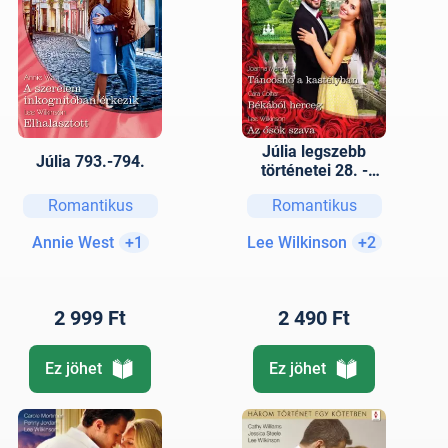
Júlia legszebb
Júlia 793.-794.
történetei 28. -
Táncosnő a
Romantikus
Romantikus
kastélyban;
Békából herceg; Az
Annie West
+1
Lee Wilkinson
+2
ősök szava
2 999 Ft
2 490 Ft
Ez jöhet
Ez jöhet