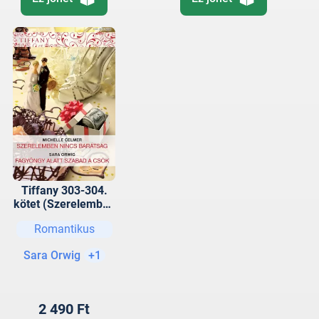
Tiffany 303-304.
kötet (Szerelemben
nincs barátság,
Romantikus
Fagyöngy alatt
szabad a csók)
Sara Orwig
+1
2 490 Ft