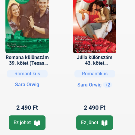
Romana különszám
Júlia különszám
39. kötet (Texasi
43. kötet
legenda)
(Vándorúton,
Romantikus
Romantikus
Térjünk az üzletre!,
A boldogság a tét)
Sara Orwig
Sara Orwig
+2
2 490 Ft
2 490 Ft
Ez jöhet
Ez jöhet