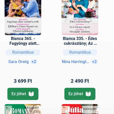
Bianca 365. -
Bianca 335. - Édes
Fagyöngy alatt
cukrászlány; Az a
szabad a csók;
fránya cipzár;
Romantikus
Romantikus
Éjfélkor a Times
Országút vándora
Square-en; Viharos
Sara Orwig
+2
Nina Harrington
+2
találkozás
3 699 Ft
2 490 Ft
Ez jöhet
Ez jöhet