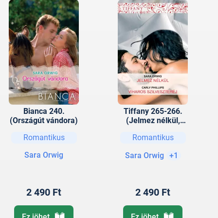
Bianca 240.
Tiffany 265-266.
(Országút vándora)
(Jelmez nélkül,
Viharos
Romantikus
Romantikus
Szilveszteréj)
Sara Orwig
Sara Orwig
+1
2 490 Ft
2 490 Ft
Ez jöhet
Ez jöhet