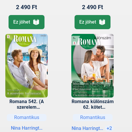
2 490 Ft
2 490 Ft
Ez jöhet
Ez jöhet
Romana 542. (A
Romana különszám
szerelem
62. kötet
hullámain)
(Manhattan
Romantikus
Romantikus
madártávlatból,
Pletykarovat,
Nina Harrington
Nina Harrington
+2
Csokoládé-