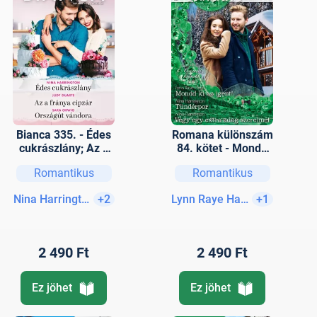
Bianca 335. - Édes
Romana különszám
cukrászlány; Az a
84. kötet - Mondd
fránya cipzár;
ki az igent!
Romantikus
Romantikus
Országút vándora
(Corretti-krónika
6.), Tündérpor,
Nina Harrington
+2
Lynn Raye Harris
+1
Végy egy extra
adag szerelmet
2 490 Ft
2 490 Ft
Ez jöhet
Ez jöhet