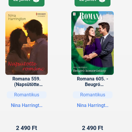
Romana 559.
Romana 605. -
(Napsütötte
Beugró
románc)
koszorúslány (A
Romantikus
Romantikus
„három istennő” 2.)
Nina Harrington
Nina Harrington
2 490 Ft
2 490 Ft