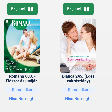
Ez jöhet
Ez jöhet
Romana 603. -
Bianca 245. (Édes
Először és utoljára
cukrászlány)
(A „három istennő”
Romantikus
Romantikus
1.)
Nina Harrington
Nina Harrington