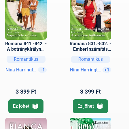
Romana 841.-842. -
Romana 831.-832. -
A botránykirálynő;
Emberi számítás
Napsütötte románc
szerint; A szerelem
Romantikus
Romantikus
hullámain
Nina Harrington
+1
Nina Harrington
+1
3 399 Ft
3 399 Ft
Ez jöhet
Ez jöhet