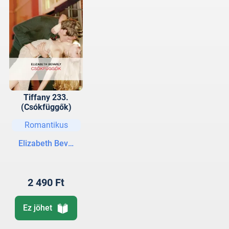
Tiffany 233.
(Csókfüggők)
Romantikus
Elizabeth Bevarly
2 490 Ft
Ez jöhet