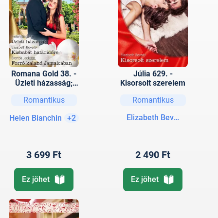
Romana Gold 38. -
Júlia 629. -
Üzleti házasság;
Kisorsolt szerelem
Kisbabát
Romantikus
Romantikus
határidőre; Forró
kaland Jamaicában
Elizabeth Bevarly
Helen Bianchin
+2
3 699 Ft
2 490 Ft
Ez jöhet
Ez jöhet