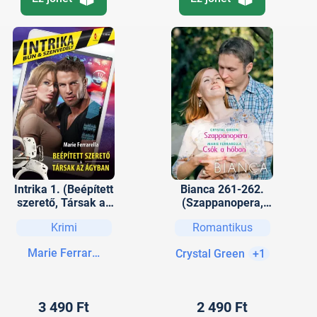
Intrika 1. (Beépített
Bianca 261-262.
szerető, Társak az
(Szappanopera,
ágyban)
Csók a hóban)
Krimi
Romantikus
Marie Ferrarella
Crystal Green
+1
3 490 Ft
2 490 Ft