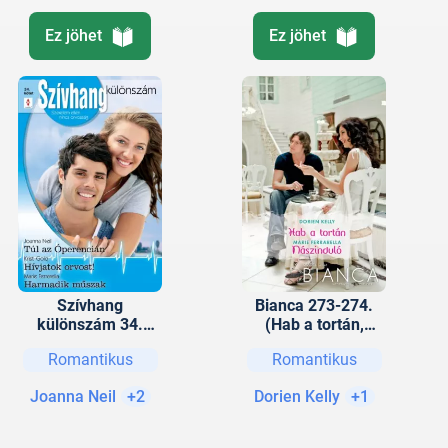
Ez jöhet
Ez jöhet
Szívhang
Bianca 273-274.
különszám 34.
(Hab a tortán,
kötet (Túl az
Nászinduló)
Romantikus
Romantikus
Óperencián,
Hívjatok orvost!,
Joanna Neil
+2
Dorien Kelly
+1
Harmadik műszak)