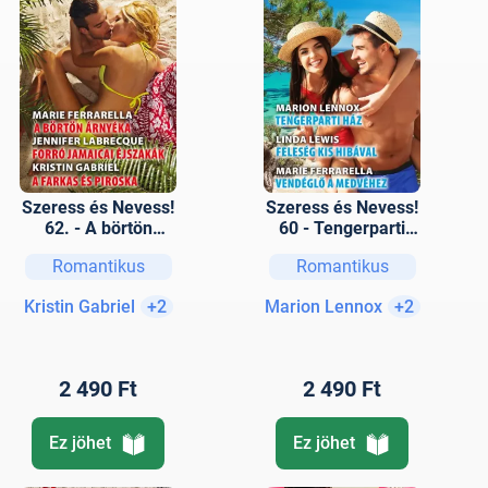
Szeress és Nevess!
Szeress és Nevess!
62. - A börtön
60 - Tengerparti
árnyéka; Forró
ház ; Feleség kis
Romantikus
Romantikus
jamaicai éjszakák;
hibával; Vendéglő a
A farkas és Piroska
Medvéhez
Kristin Gabriel
+2
Marion Lennox
+2
2 490 Ft
2 490 Ft
Ez jöhet
Ez jöhet