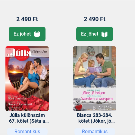
háznál)
2 490 Ft
2 490 Ft
Ez jöhet
Ez jöhet
Júlia különszám
Bianca 283-284.
67. kötet (Séta a
kötet (Jókor, jó
múltba, Szerető
helyen; Szerelem a
Romantikus
Romantikus
kerestetik,
szerepem)