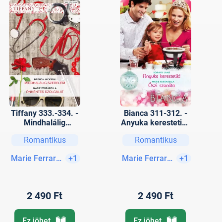
Tiffany 333.-334. -
Bianca 311-312. -
Mindhalálig
Anyuka kerestetik!,
szerelem; Önkéntes
Őszi szonáta
Romantikus
Romantikus
szolgálat
Marie Ferrarella
+1
Marie Ferrarella
+1
2 490 Ft
2 490 Ft
Ez jöhet
Ez jöhet