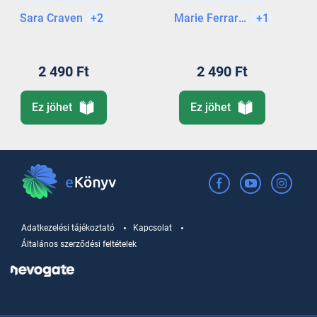
Valentin-napi
Sara Craven
+2
Marie Ferrarella
+1
vallomás)
2 490 Ft
2 490 Ft
Ez jöhet
Ez jöhet
Adatkezelési tájékoztató
Kapcsolat
Általános szerződési feltételek