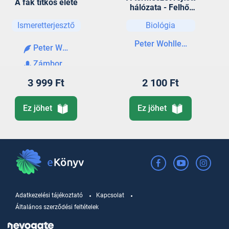
A fák titkos élete
hálózata - Felhőt
csináló fák, ibolyák
Ismeretterjesztő
Biológia
és hangyakalács
Peter Wohlleben
Peter Wohlleben
Zámbori Soma
3 999 Ft
2 100 Ft
Ez jöhet
Ez jöhet
Adatkezelési tájékoztató
Kapcsolat
Általános szerződési feltételek