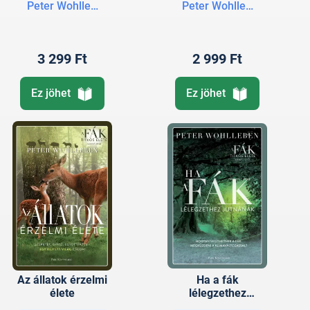
Peter Wohlleben
Peter Wohlleben
3 299 Ft
2 999 Ft
Ez jöhet
Ez jöhet
Az állatok érzelmi
Ha a fák
élete
lélegzethez
jutnának