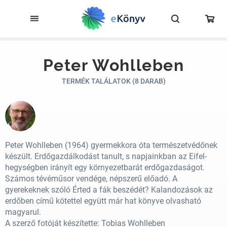
Peter Wohlleben
TERMÉK TALÁLATOK (8 DARAB)
Peter Wohlleben (1964) gyermekkora óta természetvédőnek
készült. Erdőgazdálkodást tanult, s napjainkban az Eifel-
hegységben irányít egy környezetbarát erdőgazdaságot.
Számos tévéműsor vendége, népszerű előadó. A
gyerekeknek szóló Érted a fák beszédét? Kalandozások az
erdőben című kötettel együtt már hat könyve olvasható
magyarul.
A szerző fotóját készítette: Tobias Wohlleben