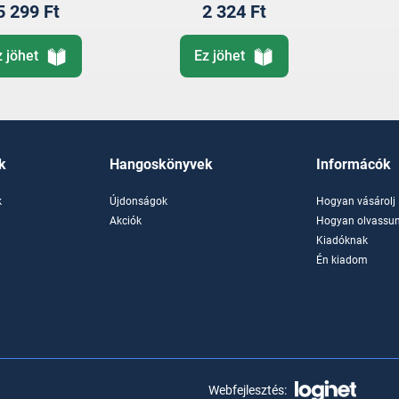
5 299 Ft
2 324 Ft
z jöhet
Ez jöhet
k
Hangoskönyvek
Informácók
k
Újdonságok
Hogyan vásárolj
k
Akciók
Hogyan olvassun
Kiadóknak
Én kiadom
Webfejlesztés: