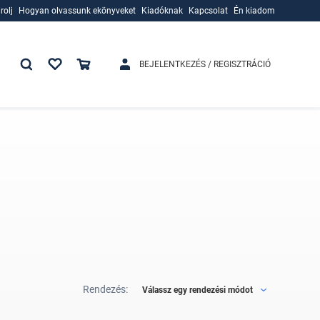
rolj
Hogyan olvassunk ekönyveket
Kiadóknak
Kapcsolat
Én kiadom
rolj
Hogyan olvassunk ekönyveket
Kiadóknak
BEJELENTKEZÉS / REGISZTRÁCIÓ
Rendezés:
Válassz egy rendezési módot