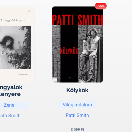
-25%
ngyalok
Kölykök
kenyere
Világirodalom
Zene
Patti Smith
atti Smith
3 099 Ft