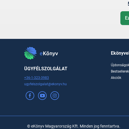
E
Ekönyve
Újdonságo
ÜGYFÉLSZOLGÁLAT
Bestsellere
+36-1-323-3983
Akciók
ugyfelszolgalat@ekonyv.hu
© eKönyv Magyarország Kft. Minden jog fenntartva.