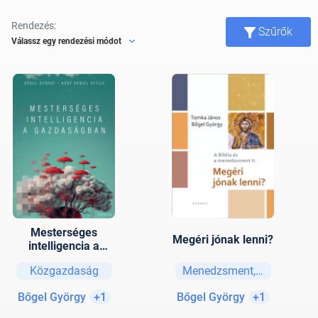
Rendezés:
Szűrők
Válassz egy rendezési módot
Mesterséges
Megéri jónak lenni?
intelligencia a
gazdaságban
Közgazdaság
Menedzsment, vezetési str
Bőgel György
+1
Bőgel György
+1