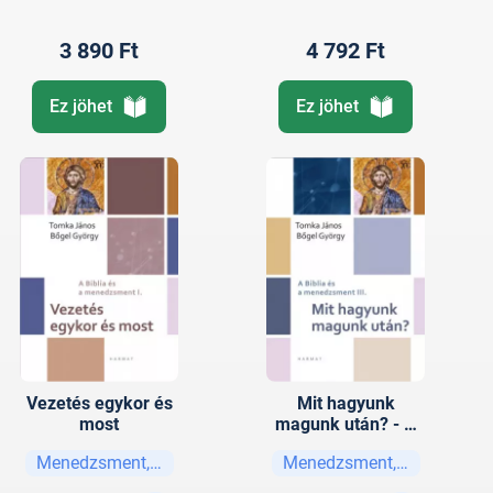
3 890 Ft
4 792 Ft
Ez jöhet
Ez jöhet
Vezetés egykor és
Mit hagyunk
most
magunk után? - A
Biblia és a
Menedzsment, vezetési stratégiák
Menedzsment, vezetési str
menedzsment III.