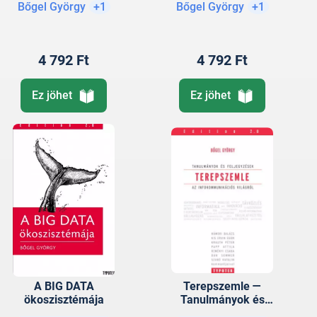
Bőgel György
+1
Bőgel György
+1
4 792 Ft
4 792 Ft
Ez jöhet
Ez jöhet
A BIG DATA
Terepszemle —
ökoszisztémája
Tanulmányok és
feljegyzések az