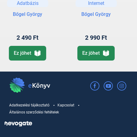
Adatbázis
Internet
infokommunikációs
világról
Bőgel György
Bőgel György
2 490 Ft
2 990 Ft
Ez jöhet
Ez jöhet
Adatkezelési tájékoztató
Kapcsolat
Általános szerződési feltételek