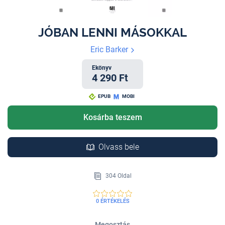
JÓBAN LENNI MÁSOKKAL
Eric Barker
Ekönyv
4 290 Ft
EPUB
MOBI
Kosárba teszem
Olvass bele
304 Oldal
0 ÉRTÉKELÉS
Megosztás