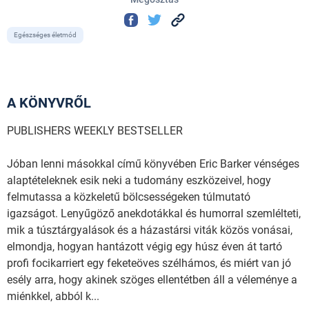
Egészséges életmód
A KÖNYVRŐL
PUBLISHERS WEEKLY BESTSELLER
Jóban lenni másokkal című könyvében Eric Barker vénséges
alaptételeknek esik neki a tudomány eszközeivel, hogy
felmutassa a közkeletű bölcsességeken túlmutató
igazságot. Lenyűgöző anekdotákkal és humorral szemlélteti,
mik a túsztárgyalások és a házastársi viták közös vonásai,
elmondja, hogyan hantázott végig egy húsz éven át tartó
profi focikarriert egy feketeöves szélhámos, és miért van jó
esély arra, hogy akinek szöges ellentétben áll a véleménye a
miénkkel, abból k...