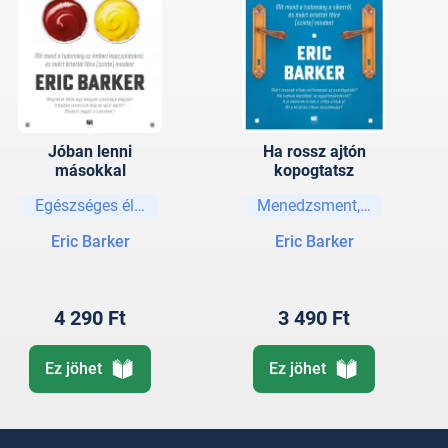
Jóban lenni
Ha rossz ajtón
másokkal
kopogtatsz
Egészséges életmód
Menedzsment, vezetési str
Eric Barker
Eric Barker
4 290 Ft
3 490 Ft
Ez jöhet
Ez jöhet